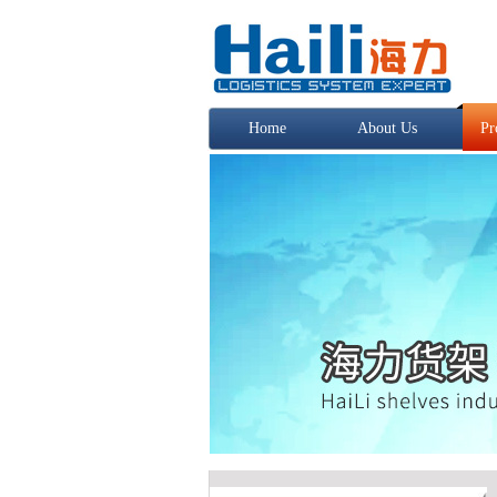
Home
About Us
Pr