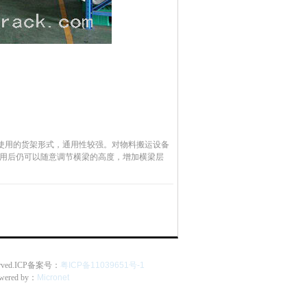
使用的货架形式，通用性较强。对物料搬运设备
使用后仍可以随意调节横梁的高度，增加横梁层
Reserved.ICP备案号：
粤ICP备11039651号-1
owered by：
Micronet