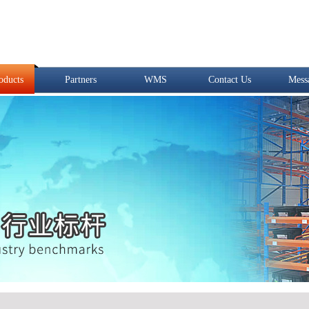
oducts
Partners
WMS
Contact Us
Mess